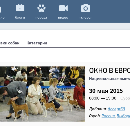
ало
блоги
порода
видео
галерея
вки собак
Категории
ОКНО В ЕВР
Национальные выст
30 мая 2015
08:00 — 19:00
Субб
Добавил:
Accept69
Город:
Россия
,
Выбор