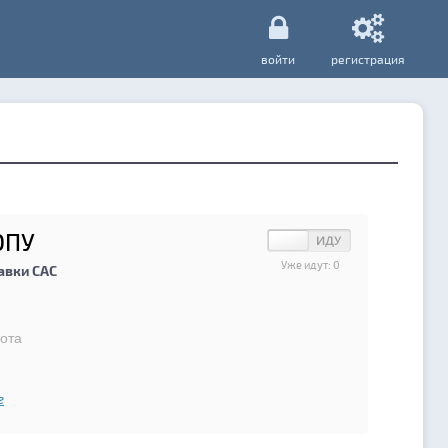
войти
регистрация
ОПУ
Уже идут:
0
авки САС
ота
г