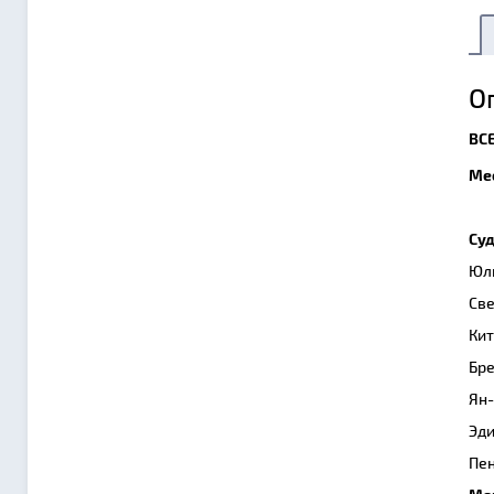
О
ВС
Ме
Суд
Юли
Све
Кит
Бре
Ян-
Эди
Пен