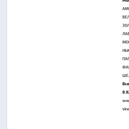
Мо
АМЕ
ВЕЛ
ЗОЛ
ЛАБ
МОП
НЬ
ПАП
ФАР
ШЕЛ
Все
8.9
www
skw