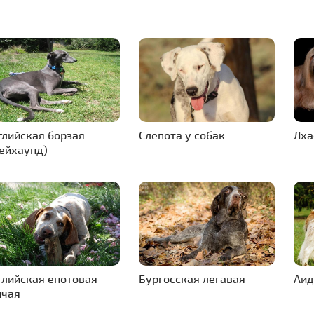
глийская борзая
Слепота у собак
Лха
рейхаунд)
глийская енотовая
Бургосская легавая
Аид
нчая