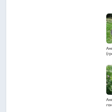
Ан
(г
Ан
го