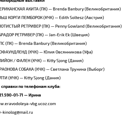
нопородные выставки
РИКАНСКАЯ АКИТА (ПК) — Brenda Banbury (Великобритания)
ЬШ КОРГИ ПЕМБОРОК (КЧК) — Edith Soltesz (Австрия)
ОТИСТЫЙ РЕТРИВЕР (ПК) — Penny Gowland (Великобритания)
РАДОР РЕТРИВЕР (ПК) — Jan-Erik Ek (Швеция)
С (ПК) — Brenda Banbury (Великобритания)
ЮФАУНДЛЕНД (КЧК) — Юлия Овсянникова (Уфа)
ИЙОН / ФАЛЕН (КЧК) — Kitty Sjong (Дания)
АОНОВА СОБАКА (КЧК) — Светлана Трунина (Выборг)
ТИ (КЧК) — Kitty Sjong (Дания)
 справки по телефонам клуба:
21.590-01-71 — Ирина
.eravodoleya-vbg.ucoz.com
-kinolog@mail.ru