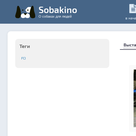
Sobakino
О собаках для людей
в нач
Выста
Теги
FCI