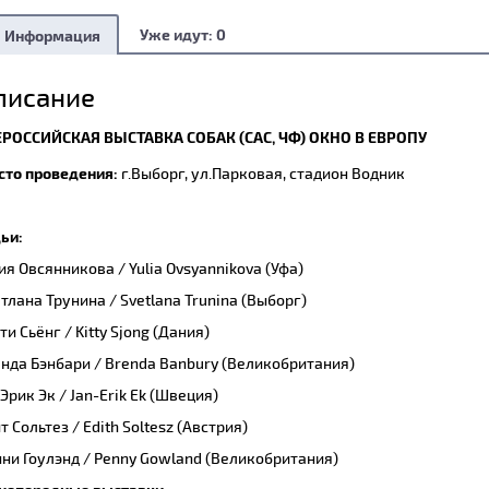
Уже идут:
0
Информация
писание
ЕРОССИЙСКАЯ ВЫСТАВКА СОБАК (CAC, ЧФ) ОКНО В ЕВРОПУ
сто проведения:
г.Выборг, ул.Парковая, стадион Водник
ьи:
я Овсянникова / Yulia Ovsyannikova (Уфа)
тлана Трунина / Svetlana Trunina (Выборг)
ти Сьёнг / Kitty Sjong (Дания)
нда Бэнбари / Brenda Banbury (Великобритания)
Эрик Эк / Jan-Erik Ek (Швеция)
т Сольтез / Edith Soltesz (Австрия)
ни Гоулэнд / Penny Gowland (Великобритания)