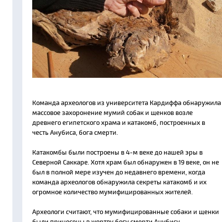
Команда археологов из университета Кардиффа обнаружила
массовое захоронение мумий собак и щенков возле
древнего египетского храма и катакомб, построенных в
честь Анубиса, бога смерти.
Катакомбы были построены в 4-м веке до нашей эры в
Северной Саккаре. Хотя храм был обнаружен в 19 веке, он не
был в полной мере изучен до недавнего времени, когда
команда археологов обнаружила секреты катакомб и их
огромное количество мумифицированных жителей.
Археологи считают, что мумифицированные собаки и щенки
были принесены в жертву богу смерти Анубису.