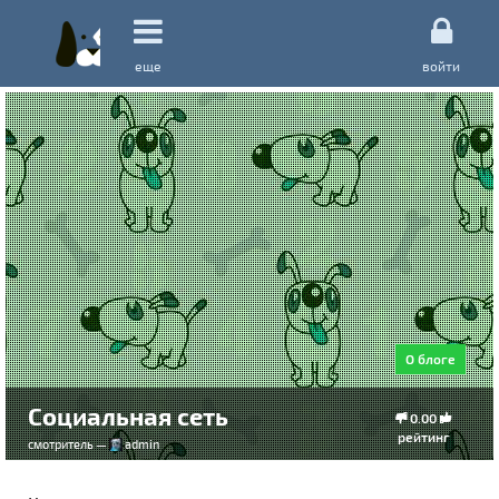
еще
войти
О блоге
Социальная сеть
0.00
рейтинг
смотритель —
admin