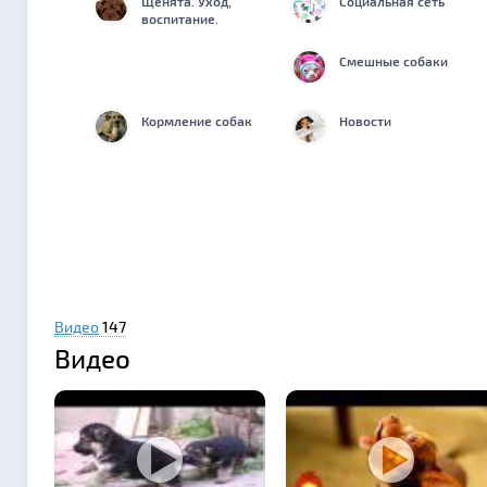
Щенята. Уход,
Социальная сеть
воспитание.
Смешные собаки
Кормление собак
Новости
Видео
147
Видео