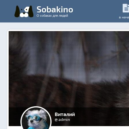
Sobakino
О собаках для людей
в нач
Виталий
@ admin