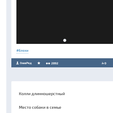
блохи
ГлавРед
2892
0
Колли длинношерстный
Место собаки в семье