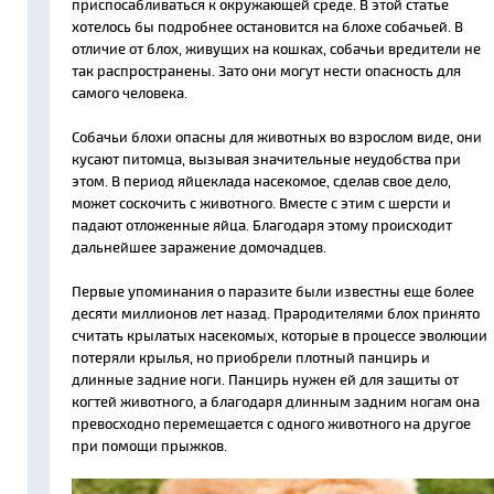
приспосабливаться к окружающей среде. В этой статье
хотелось бы подробнее остановится на блохе собачьей. В
отличие от блох, живущих на кошках, собачьи вредители не
так распространены. Зато они могут нести опасность для
самого человека.
Собачьи блохи опасны для животных во взрослом виде, они
кусают питомца, вызывая значительные неудобства при
этом. В период яйцеклада насекомое, сделав свое дело,
может соскочить с животного. Вместе с этим с шерсти и
падают отложенные яйца. Благодаря этому происходит
дальнейшее заражение домочадцев.
Первые упоминания о паразите были известны еще более
десяти миллионов лет назад. Прародителями блох принято
считать крылатых насекомых, которые в процессе эволюции
потеряли крылья, но приобрели плотный панцирь и
длинные задние ноги. Панцирь нужен ей для защиты от
когтей животного, а благодаря длинным задним ногам она
превосходно перемещается с одного животного на другое
при помощи прыжков.