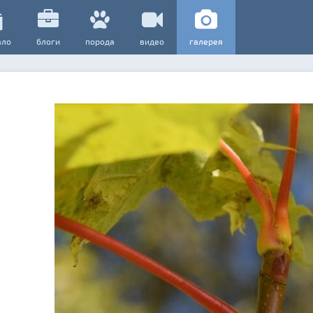
ало
блоги
порода
видео
галерея