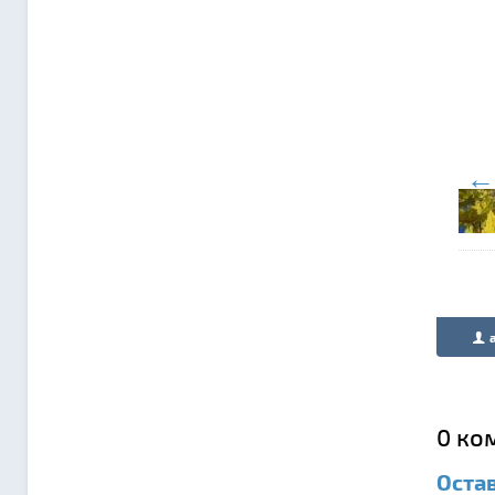
←
0
ко
Оста