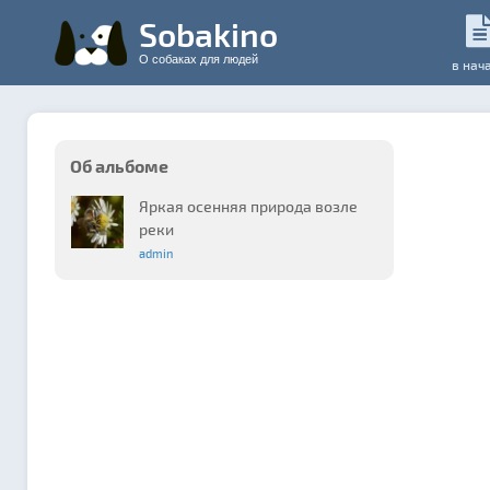
Sobakino
О собаках для людей
в нач
Об альбоме
Яркая осенняя природа возле
реки
admin