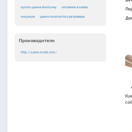
купить щенка Акита ину
питомник в киеве
По
чихуахуа
щенки золотистого ретривера
До
Производители
http://suare.jimdo.com/
Ка
со