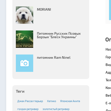
MORIANI
Питомник Русских Псовых
Борзыx "Блеск Украины"
О
На
Гор
питомник Ram Ninel
Вид
Адр
Те
Кон
Теги
Веб
Джек Рассел терьер
Хатико
Японская Акита
E-m
голден ретривер
золотистый ретривер
Де