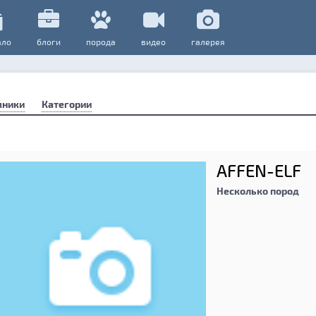
ало
блоги
порода
видео
галерея
мники
Категории
AFFEN-ELF
Несколько пород