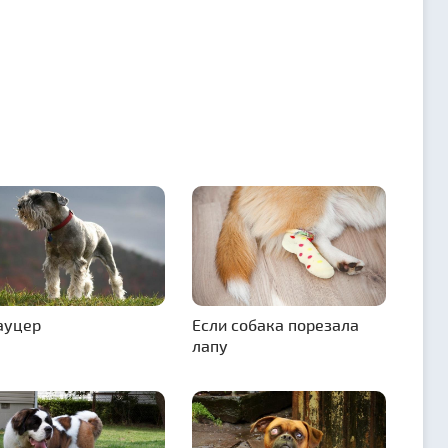
ауцер
Если собака порезала
лапу