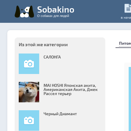
Sobakino
О собаках для людей
в нач
Пито
Из этой же категории
САЛОНГА
MAI HOSHI Японская акита,
Американская Акита, Джек
Рассел терьер
Черный Диамант