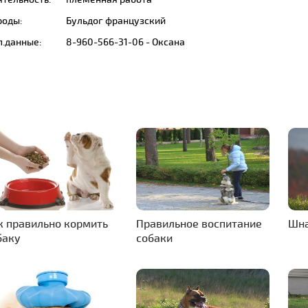
роды:
Бульдог французский
п.данные:
8-960-566-31-06 - Оксана
к правильно кормить
Правильное воспитание
Шн
баку
собаки