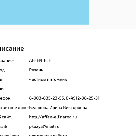
писание
звание:
AFFEN-ELF
од:
Рязань
:
частный питомник
ес:
лефон:
8-903-835-23-55, 8-4912-98-25-31
тактное лицо:
Белякова Ирина Викторовна
 сайт:
http://affen-elf.narod.ru
ail:
pkuzya@mail.ru
ятельность:
племенная работа