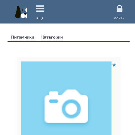
еще
войти
Питомники
Категории