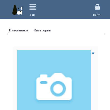
еще
войти
Питомники
Категории