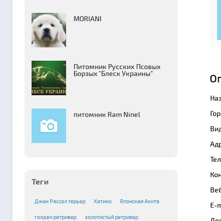
MORIANI
Питомник Русских Псовых
Борзыx "Блеск Украины"
О
На
Гор
питомник Ram Ninel
Вид
Адр
Те
Кон
Теги
Веб
Джек Рассел терьер
Хатико
Японская Акита
E-m
голден ретривер
золотистый ретривер
Де