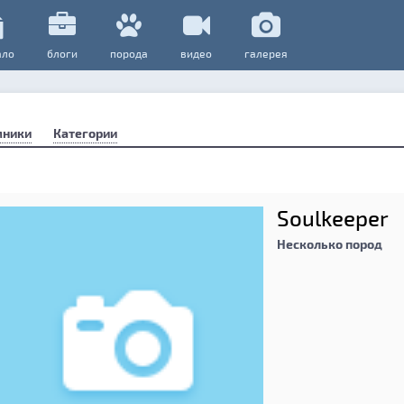
ало
блоги
порода
видео
галерея
мники
Категории
Soulkeeper
Несколько пород