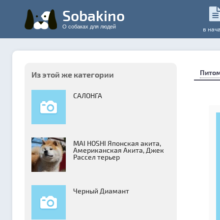
Sobakino
О собаках для людей
в нач
Пито
Из этой же категории
САЛОНГА
MAI HOSHI Японская акита,
Американская Акита, Джек
Рассел терьер
Черный Диамант