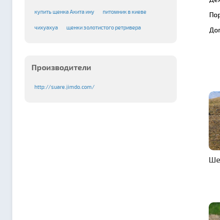
купить щенка Акита ину
питомник в киеве
По
чихуахуа
щенки золотистого ретривера
До
Производители
http://suare.jimdo.com/
Ше