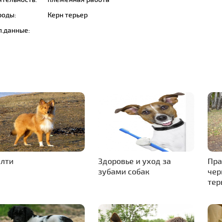
роды:
Керн терьер
п.данные:
лти
Здоровье и уход за
Пра
зубами собак
чер
тер