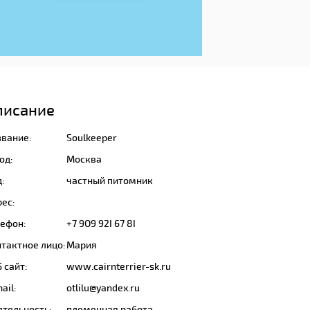
писание
звание:
Soulkeeper
од:
Москва
:
частный питомник
ес:
лефон:
+7 9О9 92I 67 8I
тактное лицо:
Мария
 сайт:
www.cairnterrier-sk.ru
ail:
otlilu@yandex.ru
ятельность:
племенная работа