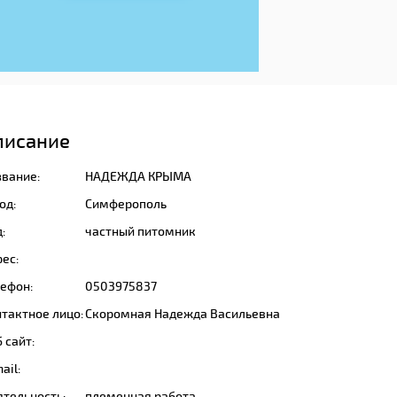
писание
звание:
НАДЕЖДА КРЫМА
од:
Симферополь
:
частный питомник
ес:
лефон:
0503975837
тактное лицо:
Скоромная Надежда Васильевна
 сайт:
ail:
ятельность:
племенная работа