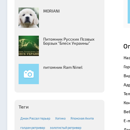
MORIANI
Питомник Русских Псовых
Борзыx "Блеск Украины"
О
На
Гор
питомник Ram Ninel
Вид
Адр
Те
Кон
Теги
Веб
Джек Рассел терьер
Хатико
Японская Акита
E-m
голден ретривер
золотистый ретривер
Де