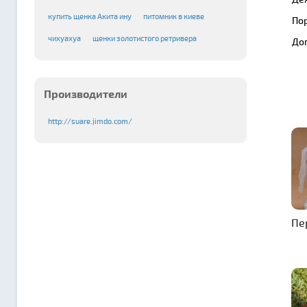
купить щенка Акита ину
питомник в киеве
По
чихуахуа
щенки золотистого ретривера
До
Производители
http://suare.jimdo.com/
Пе