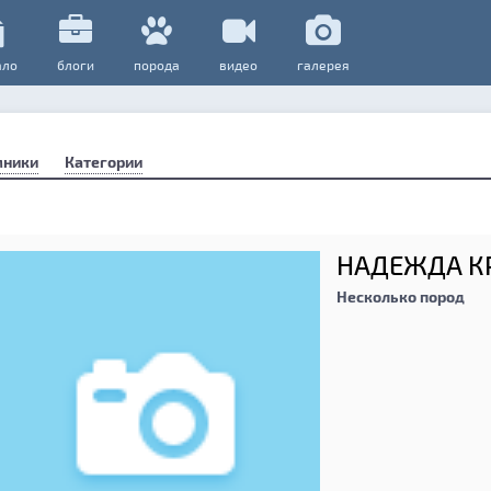
ало
блоги
порода
видео
галерея
мники
Категории
НАДЕЖДА 
Несколько пород