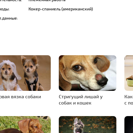
роды:
Кокер-спаниель (американский)
п.данные:
рвая вязка собаки
Стригущий лишай у
Как
собак и кошек
с п