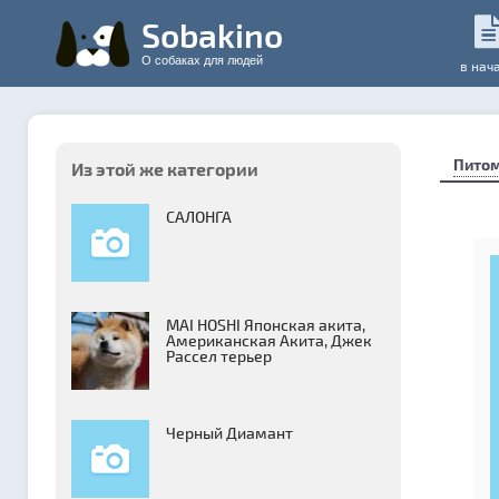
Sobakino
О собаках для людей
в нач
Пито
Из этой же категории
САЛОНГА
MAI HOSHI Японская акита,
Американская Акита, Джек
Рассел терьер
Черный Диамант