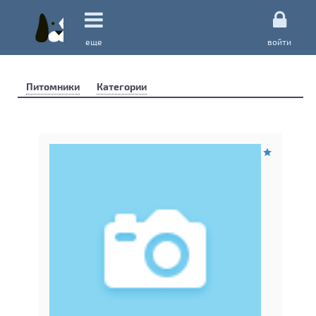
еще
войти
Питомники
Категории