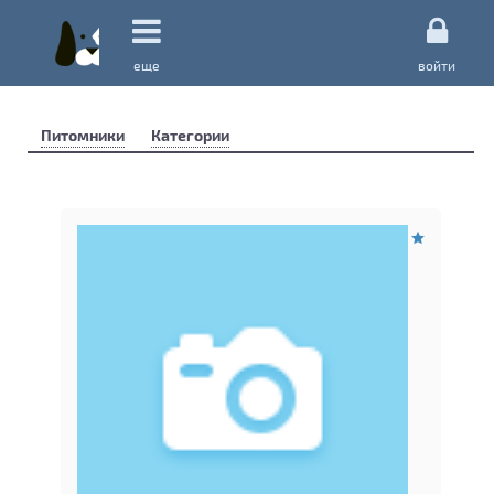
еще
войти
Питомники
Категории