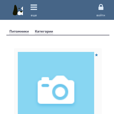
еще
войти
Питомники
Категории