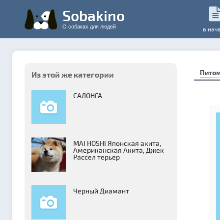
Sobakino
О собаках для людей
в нач
Пито
Из этой же категории
САЛОНГА
MAI HOSHI Японская акита,
Американская Акита, Джек
Рассел терьер
Черный Диамант