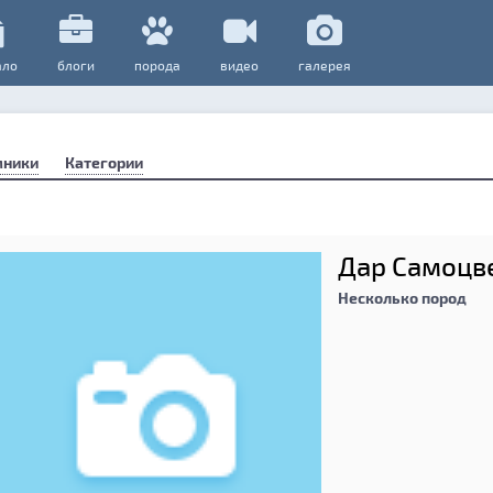
ало
блоги
порода
видео
галерея
мники
Категории
Дар Самоцв
Несколько пород