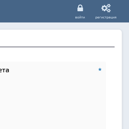
войти
регистрация
ета