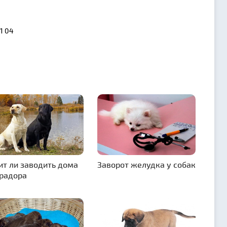
91 04
ит ли заводить дома
Заворот желудка у собак
радора