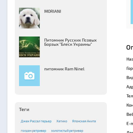
MORIANI
Питомник Русских Псовых
Борзыx "Блеск Украины"
О
На
Гор
питомник Ram Ninel
Вид
Адр
Те
Кон
Теги
Веб
Джек Рассел терьер
Хатико
Японская Акита
E-m
голден ретривер
золотистый ретривер
Де