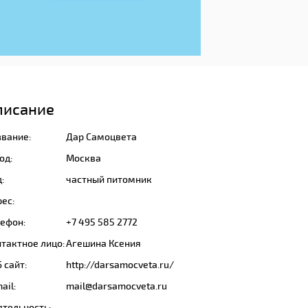
писание
звание:
Дар Самоцвета
од:
Москва
:
частный питомник
ес:
лефон:
+7 495 585 2772
тактное лицо:
Агешина Ксения
 сайт:
http://darsamocveta.ru/
ail:
mail@darsamocveta.ru
ятельность: