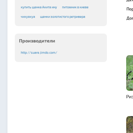
купить щенка Акита ину
питомник в киеве
По
чихуахуа
щенки золотистого ретривера
До
Производители
http://suare.jimdo.com/
Ри