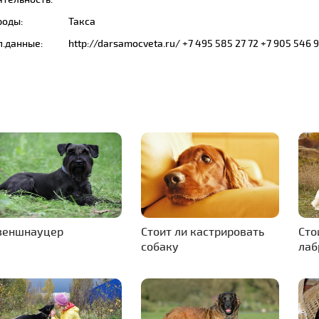
роды:
Такса
п.данные:
http://darsamocveta.ru/ +7 495 585 27 72 +7 905 546 
зеншнауцер
Стоит ли кастрировать
Сто
собаку
лаб