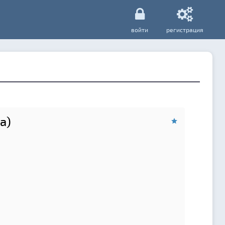
войти
регистрация
ta)