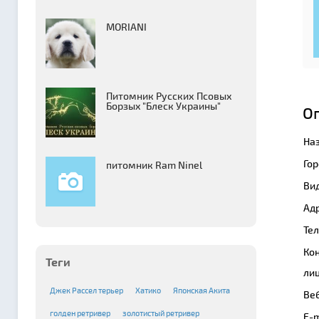
MORIANI
Питомник Русских Псовых
Борзыx "Блеск Украины"
О
На
Гор
питомник Ram Ninel
Вид
Адр
Те
Ко
Теги
лиц
Джек Рассел терьер
Хатико
Японская Акита
Веб
голден ретривер
золотистый ретривер
E-m