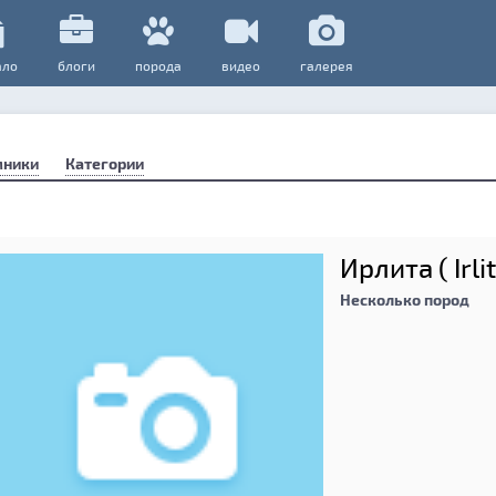
ало
блоги
порода
видео
галерея
мники
Категории
Ирлита ( Irli
Несколько пород