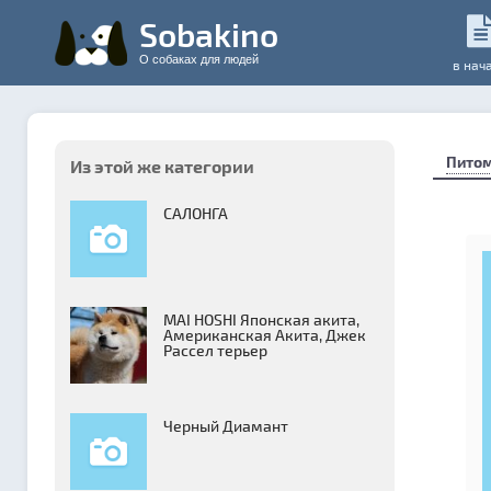
Sobakino
О собаках для людей
в нач
Пито
Из этой же категории
САЛОНГА
MAI HOSHI Японская акита,
Американская Акита, Джек
Рассел терьер
Черный Диамант