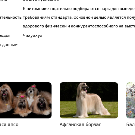
В питомнике тщательно подбираются пары для выведе
ятельность:
требованиям стандарта. Основной целью является пол
здорового физически и конкурентоспособного на выс
роды:
Чихуахуа
п.данные:
аса апсо
Афганская борзая
Бал