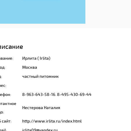
писание
звание:
Ирлита ( Irlita)
од:
Москва
:
частный питомник
ес:
лефон:
8-963-643-58-16. 8-495-430-69-44
нтактное
Нестерова Наталия
о:
 сайт:
http://www.irlita.ru/index.html
ail:
irlita09@yandex.ru