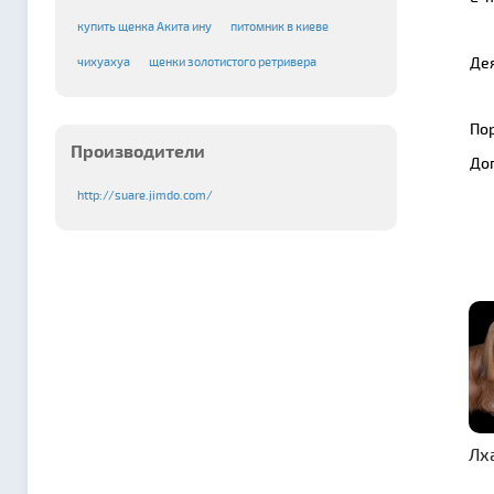
купить щенка Акита ину
питомник в киеве
Де
чихуахуа
щенки золотистого ретривера
По
Производители
До
http://suare.jimdo.com/
Лх