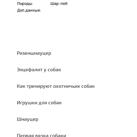
Породы:
Шар-пей
Доп.данные:
Ризеншнауцер
Энцефалит у собак
Как тренируют охотничьих собак
Игрушки для собак
Шнауцер
Первая вязка собаки