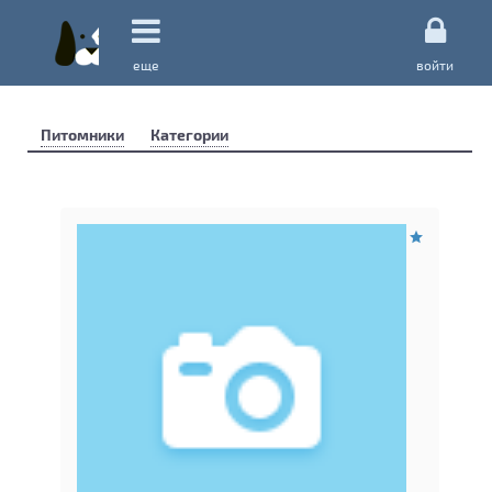
еще
войти
Питомники
Категории