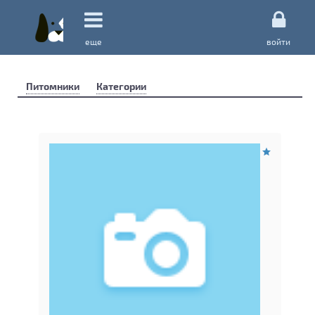
еще
войти
Питомники
Категории