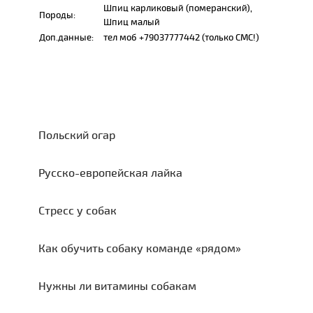
Шпиц карликовый (померанский),
Породы:
Шпиц малый
Доп.данные:
тел моб +79037777442 (только СМС!)
Польский огар
Русско-европейская лайка
Стресс у собак
Как обучить собаку команде «рядом»
Нужны ли витамины собакам