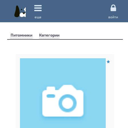
еще
войти
Питомники
Категории