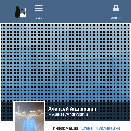
еще
войти
Алексей Андрюшин
@ AlekseyAndryushin
Информация
Стена
Публикации