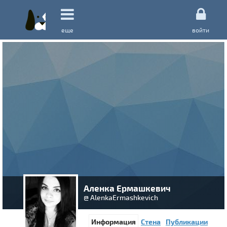
еще
войти
Аленка Ермашкевич
@ AlenkaErmashkevich
Информация
Стена
Публикации