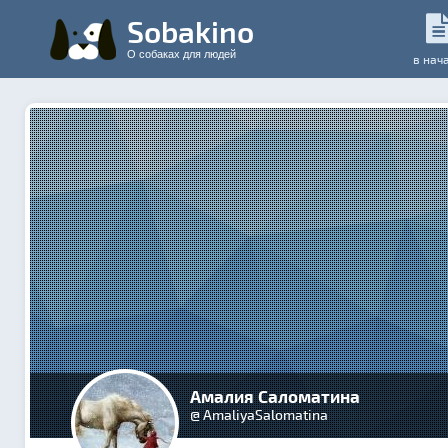
Sobakino
О собаках для людей
в нач
Амалия Саломатина
@ AmaliyaSalomatina