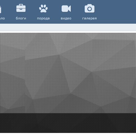
ало
блоги
порода
видео
галерея