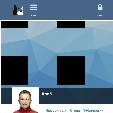
еще
войти
AnnN
Информация
Стена
Публикации