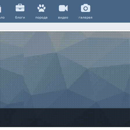
ало
блоги
порода
видео
галерея