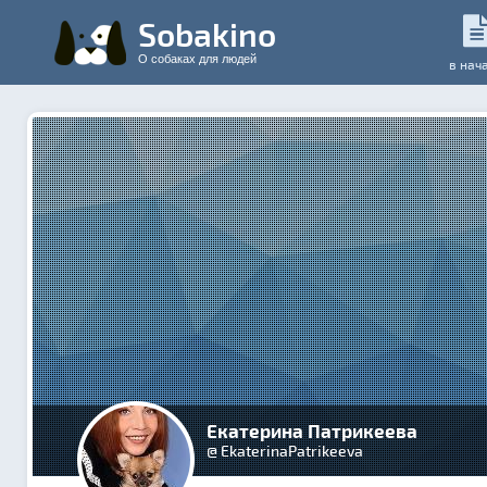
Sobakino
О собаках для людей
в нач
Екатерина Патрикеева
@ EkaterinaPatrikeeva