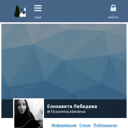
еще
войти
Елизавета Лебедева
@ ElizavetaLebedeva
Информация
Стена
Публикации