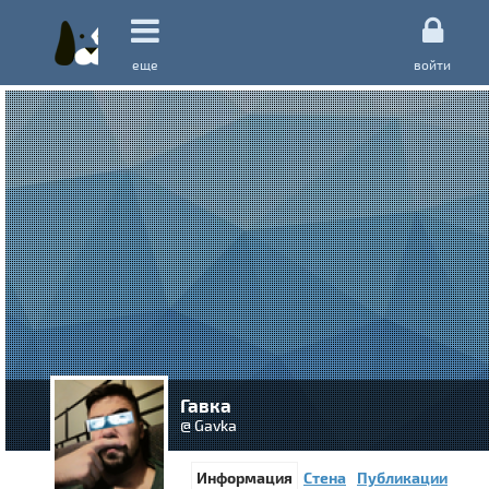
еще
войти
Гавка
@ Gavka
Информация
Стена
Публикации