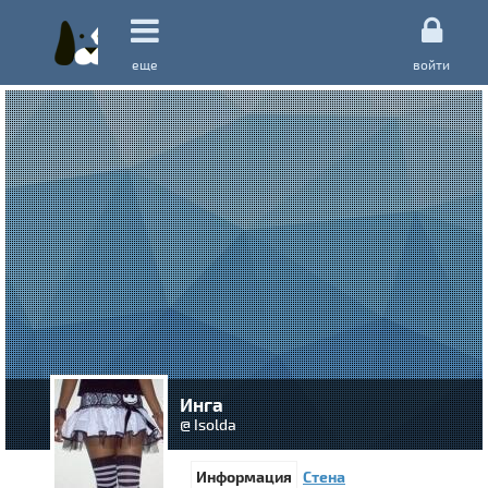
еще
войти
Инга
@ Isolda
Информация
Стена