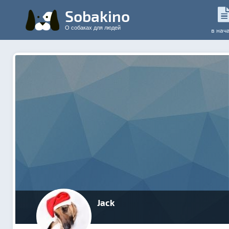
Sobakino
О собаках для людей
в нач
Jack