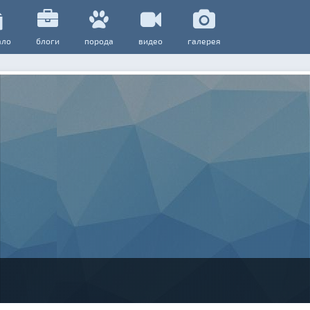
ало
блоги
порода
видео
галерея