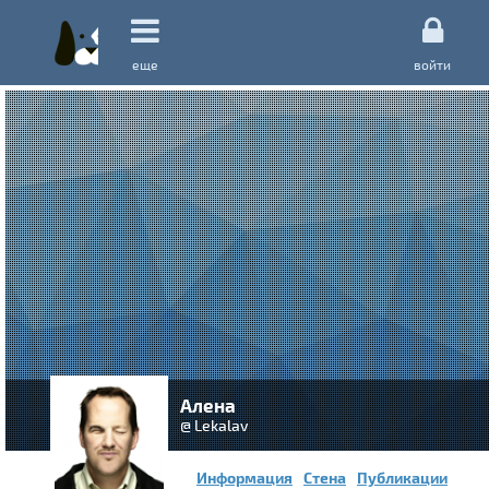
еще
войти
Алена
@ Lekalav
Информация
Стена
Публикации