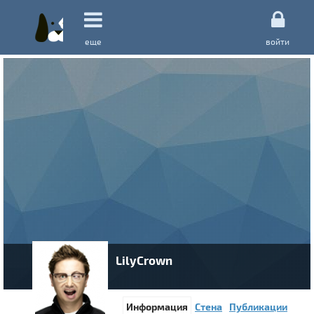
еще
войти
LilyCrown
Информация
Стена
Публикации