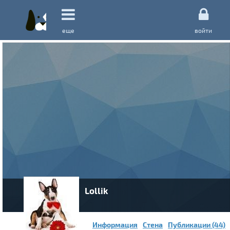
еще
войти
Lollik
Информация
Стена
Публикации (44)