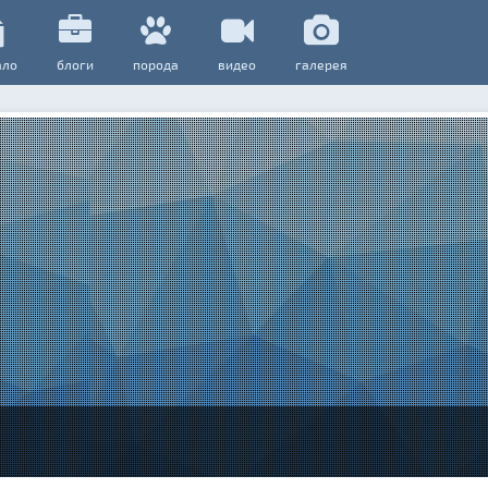
ало
блоги
порода
видео
галерея