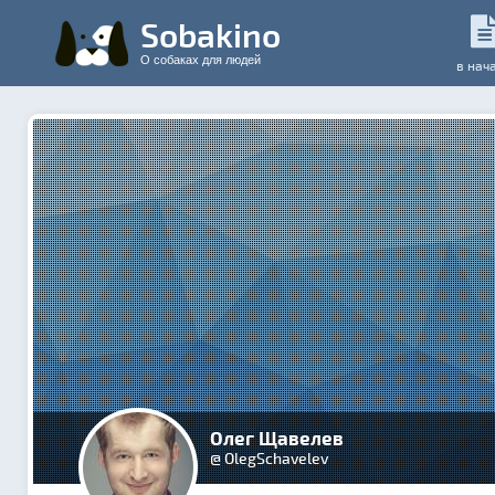
Sobakino
О собаках для людей
в нач
Олег Щавелев
@ OlegSchavelev