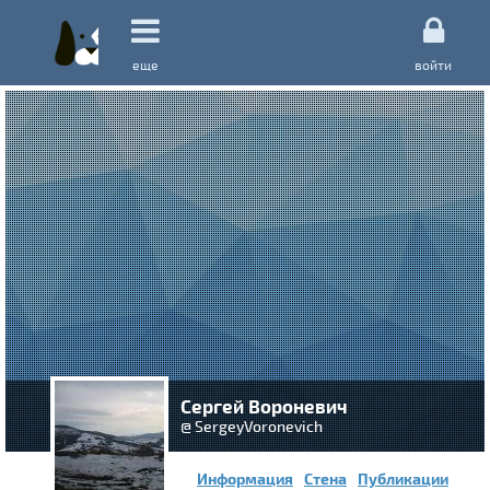
еще
войти
Сергей Вороневич
@ SergeyVoronevich
Информация
Стена
Публикации