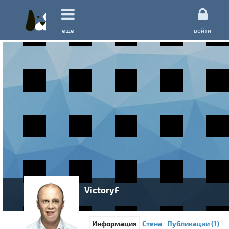
еще
войти
VictoryF
Информация
Стена
Публикации (1)