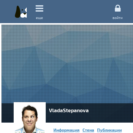
еще
войти
VladaStepanova
Информация
Стена
Публикации