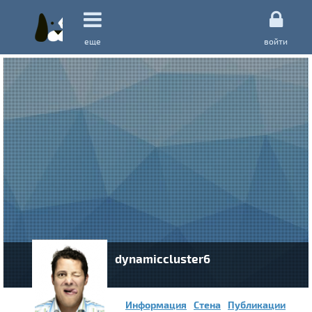
еще
войти
dynamiccluster6
Информация
Стена
Публикации