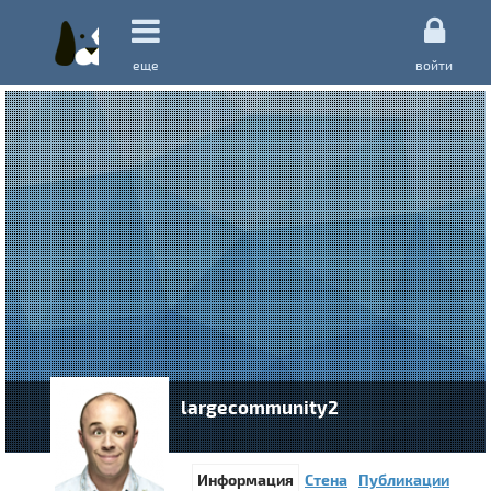
еще
войти
largecommunity2
Информация
Стена
Публикации