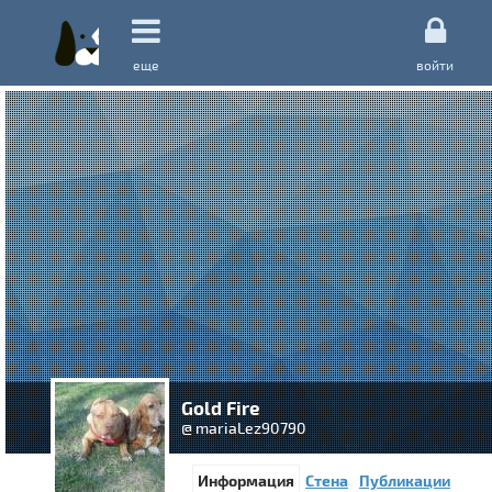
еще
войти
Gold Fire
@ mariaLez90790
Информация
Стена
Публикации