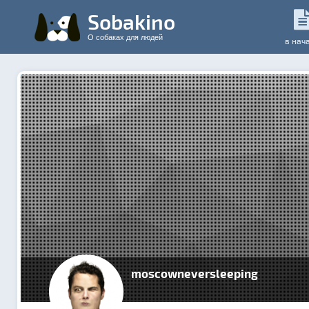
Sobakino
О собаках для людей
в нач
moscowneversleeping