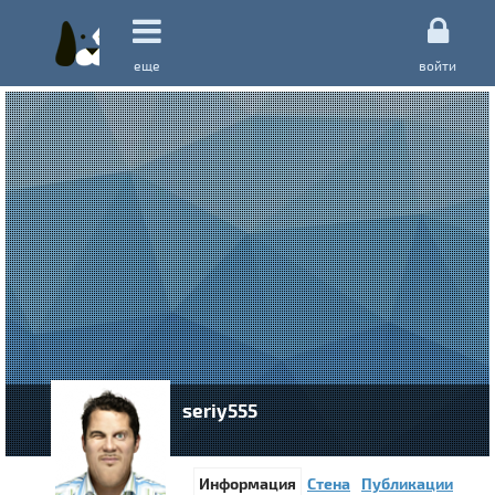
еще
войти
seriy555
Информация
Стена
Публикации