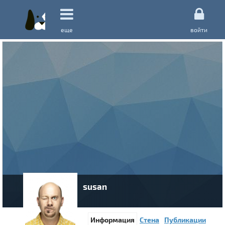
еще
войти
susan
Информация
Стена
Публикации