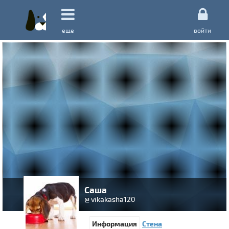
еще
войти
Саша
@ vikakasha120
Информация
Стена