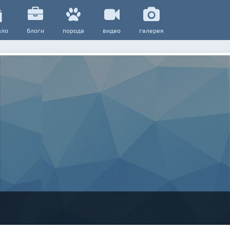
ало
блоги
порода
видео
галерея