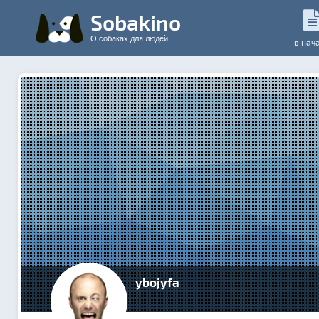
Sobakino
О собаках для людей
в нач
ybojyfa