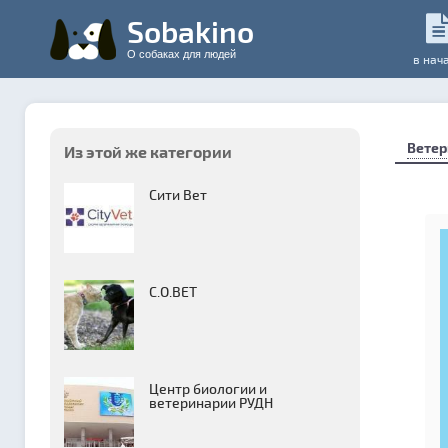
Sobakino
О собаках для людей
в нач
Ветер
Из этой же категории
Сити Вет
С.О.ВЕТ
Центр биологии и
ветеринарии РУДН