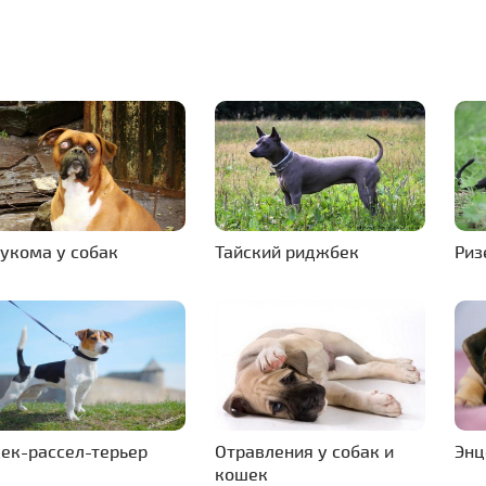
аукома у собак
Тайский риджбек
Риз
ек-рассел-терьер
Отравления у собак и
Энц
кошек