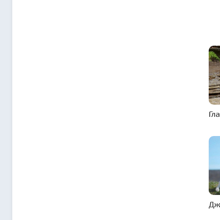
Гл
Дж