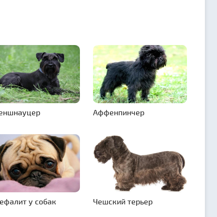
еншнауцер
Аффенпинчер
ефалит у собак
Чешский терьер