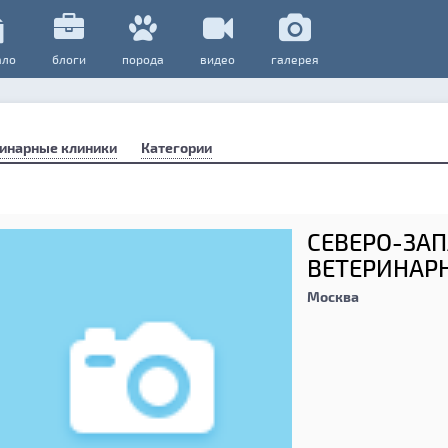
ало
блоги
порода
видео
галерея
инарные клиники
Категории
СЕВЕРО-ЗА
ВЕТЕРИНАР
Москва