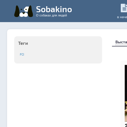
Sobakino
О собаках для людей
в нач
Выста
Теги
FCI