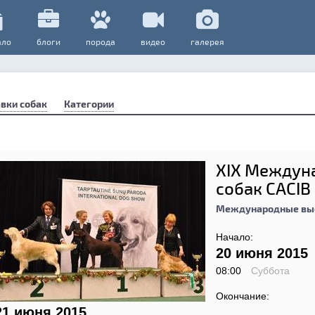
ало
блоги
порода
видео
галерея
вки собак
Категории
XIX Междун
собак CACIB
Международные выс
Начало:
20 июня 2015
08:00
Суббота
Окончание:
21 июня 2015