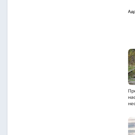
Адр
Пр
на
не