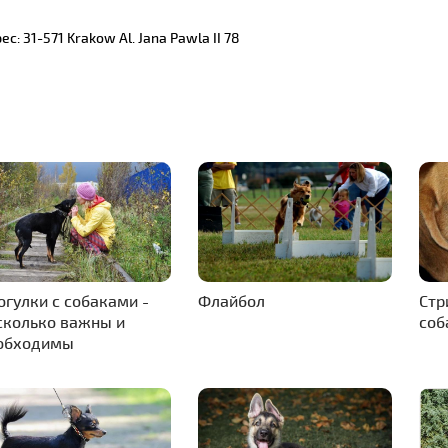
ес: 31-571 Krakow Al. Jana Pawla II 78
огулки с собаками -
Флайбол
Стр
сколько важны и
соб
обходимы