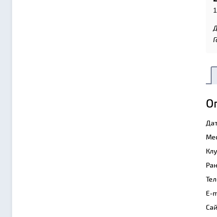
1
Д
Г
О
Дат
Мес
Клу
Ран
Тел
E-m
Сай