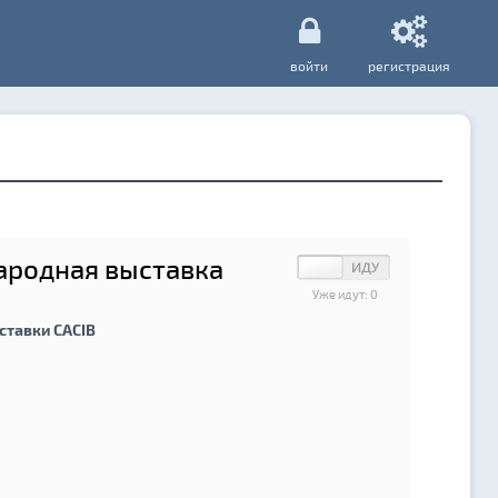
войти
регистрация
ародная выставка
Уже идут:
0
тавки CACIB