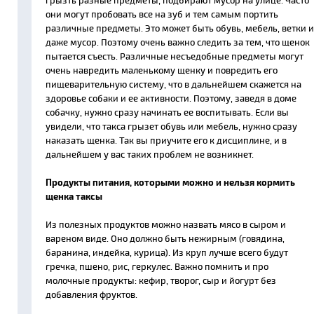
грызть разные предметы, подбирают мусор на улице. Часто
они могут пробовать все на зуб и тем самым портить
различные предметы. Это может быть обувь, мебель, ветки и
даже мусор. Поэтому очень важно следить за тем, что щенок
пытается съесть. Различные несъедобные предметы могут
очень навредить маленькому щенку и повредить его
пищеварительную систему, что в дальнейшем скажется на
здоровье собаки и ее активности. Поэтому, заведя в доме
собачку, нужно сразу начинать ее воспитывать. Если вы
увидели, что такса грызет обувь или мебель, нужно сразу
наказать щенка. Так вы приучите его к дисциплине, и в
дальнейшем у вас таких проблем не возникнет.
Продукты питания, которыми можно и нельзя кормить
щенка таксы
Из полезных продуктов можно назвать мясо в сыром и
вареном виде. Оно должно быть нежирным (говядина,
баранина, индейка, курица). Из круп лучше всего будут
гречка, пшено, рис, геркулес. Важно помнить и про
молочные продукты: кефир, творог, сыр и йогурт без
добавления фруктов.