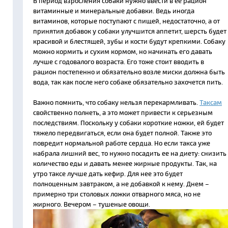
В период взросления собаки нужно ввести в ее рацион
витаминные и минеральные добавки. Ведь иногда
витаминов, которые поступают с пищей, недостаточно, а от
принятия добавок у собаки улучшится аппетит, шерсть будет
красивой и блестящей, зубы и кости будут крепкими. Собаку
можно кормить и сухим кормом, но начинать его давать
лучше с годовалого возраста. Его тоже стоит вводить в
рацион постепенно и обязательно возле миски должна быть
вода, так как после него собаке обязательно захочется пить.
Важно помнить, что собаку нельзя перекармливать.
Таксам
свойственно полнеть, а это может привести к серьезным
последствиям. Поскольку у собаки короткие ножки, ей будет
тяжело передвигаться, если она будет полной. Также это
повредит нормальной работе сердца. Но если такса уже
набрала лишний вес, то нужно посадить ее на диету: снизить
количество еды и давать менее жирные продукты. Так, на
утро таксе лучше дать кефир. Для нее это будет
полноценным завтраком, а не добавкой к нему. Днем –
примерно три столовых ложки отварного мяса, но не
жирного. Вечером – тушеные овощи.