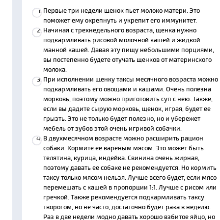
Первые три недели щенок пьет молоко матери. Это
поможет ему окрепнуть и укрепит его иммунитет.
Начиная с трехнедельного возраста, щенка нужно
подкармливать рисовой молочной кашей и жидкой
манной кашей. Давая эту пищу небольшими порциями,
вы постепенно будете отучать щенков от материнского
молока.
При исполнении щенку таксы месячного возраста можно
подкармливать его овощами и кашами. Очень полезна
морковь, поэтому можно приготовить суп с нею. Также,
если вы дадите сырую морковь, щенок, играя, будет ее
грызть. Это не только будет полезно, но и убережет
мебель от зубов этой очень игривой собачки.
В двухмесячном возрасте можно расширить рацион
собаки. Кормите ее вареным мясом. Это может быть
телятина, курица, индейка. Свинина очень жирная,
поэтому давать ее собаке не рекомендуется. Но кормить
таксу только мясом нельзя. Лучше всего будет, если мясо
перемешать с кашей в пропорции 1:1. Лучше с рисом или
гречкой. Также рекомендуется подкармливать таксу
творогом, но не часто, достаточно будет раза в неделю.
Раз в две недели модно давать хорошо взбитое яйцо, но