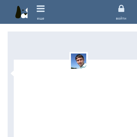
еще
войти