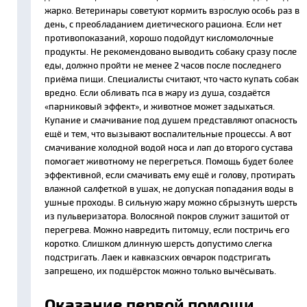
жарко. Ветеринары советуют кормить взрослую особь раз в
день, с преобладанием диетического рациона. Если нет
противопоказаний, хорошо подойдут кисломолочные
продукты. Не рекомендовано выводить собаку сразу после
еды, должно пройти не менее 2 часов после последнего
приёма пищи. Специалисты считают, что часто купать собак
вредно. Если обливать пса в жару из душа, создаётся
«парниковый эффект», и животное может задыхаться.
Купание и смачивание под душем представляют опасность
ещё и тем, что вызывают воспалительные процессы. А вот
смачивание холодной водой носа и лап до второго сустава
помогает животному не перегреться. Помощь будет более
эффективной, если смачивать ему ещё и голову, протирать
влажной салфеткой в ушах, не допуская попадания воды в
ушные проходы. В сильную жару можно сбрызнуть шерсть
из пульверизатора. Волосяной покров служит защитой от
перегрева. Можно навредить питомцу, если постричь его
коротко. Слишком длинную шерсть допустимо слегка
подстригать. Лаек и кавказских овчарок подстригать
запрещено, их подшёрсток можно только вычёсывать.
Оказание первой помощи