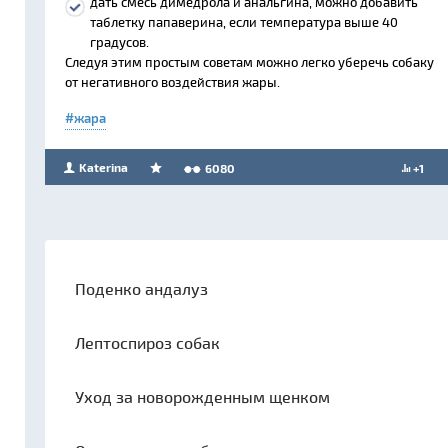
дать смесь димедрола и анальгина, можно добавить
таблетку папаверина, если температура выше 40
градусов.
Следуя этим простым советам можно легко уберечь собаку
от негативного воздействия жары.
жара
Katerina
6080
+1
Поденко андалуз
Лептоспироз собак
Уход за новорожденным щенком