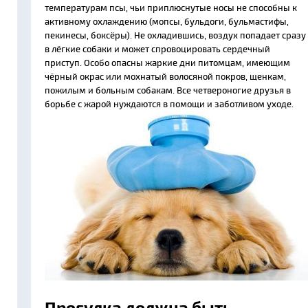
температурам псы, чьи приплюснутые носы не способны к
активному охлаждению (мопсы, бульдоги, бульмастифы,
пекинесы, боксёры). Не охладившись, воздух попадает сразу
в лёгкие собаки и может спровоцировать сердечный
приступ. Особо опасны жаркие дни питомцам, имеющим
чёрный окрас или мохнатый волосяной покров, щенкам,
пожилым и больным собакам. Все четвероногие друзья в
борьбе с жарой нуждаются в помощи и заботливом уходе.
Прогулка должна быть