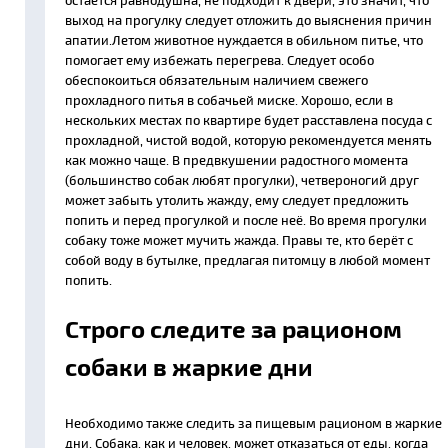
остаётся равнодушна, не подходит к двери, это значит, что
выход на прогулку следует отложить до выяснения причин
апатии.Летом животное нуждается в обильном питье, что
помогает ему избежать перегрева. Следует особо
обеспокоиться обязательным наличием свежего
прохладного питья в собачьей миске. Хорошо, если в
нескольких местах по квартире будет расставлена посуда с
прохладной, чистой водой, которую рекомендуется менять
как можно чаще. В предвкушении радостного момента
(большинство собак любят прогулки), четвероногий друг
может забыть утолить жажду, ему следует предложить
попить и перед прогулкой и после неё. Во время прогулки
собаку тоже может мучить жажда. Правы те, кто берёт с
собой воду в бутылке, предлагая питомцу в любой момент
попить.
Строго следите за рационом
собаки в жаркие дни
Необходимо также следить за пищевым рационом в жаркие
дни. Собака, как и человек, может отказаться от еды, когда