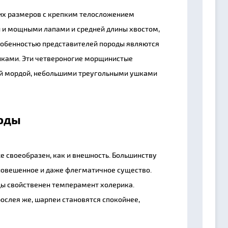
их размеров с крепким телосложением
и и мощными лапами и средней длины хвостом,
собенностью представителей породы являются
нками. Эти четвероногие морщинистые
ой мордой, небольшими треугольными ушками
роды
 же своеобразен, как и внешность. Большинству
вновешенное и даже флегматичное существо.
ды свойственен темперамент холерика.
ослея же, шарпеи становятся спокойнее,