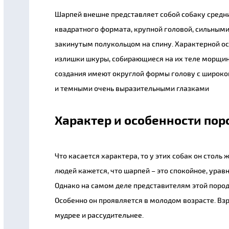
Шарпей внешне представляет собой собаку средн
квадратного формата, крупной головой, сильным
закинутым полукольцом на спину. Характерной о
излишки шкуры, собирающиеся на их теле морщи
создания имеют округлой формы голову с широк
и темными очень выразительными глазками
Характер и особенности по
Что касается характера, то у этих собак он столь
людей кажется, что шарпей – это спокойное, ура
Однако на самом деле представителям этой поро
Особенно он проявляется в молодом возрасте. Взр
мудрее и рассудительнее.