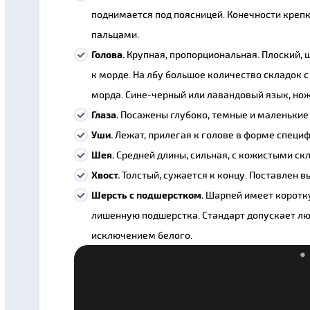
поднимается под поясницей. Конечности креп
пальцами.
Голова.
Крупная, пропорциональная. Плоский, 
к морде. На лбу большое количество складок 
морда. Сине-черный или лавандовый язык, но
Глаза.
Посажены глубоко, темные и маленькие
Уши.
Лежат, прилегая к голове в форме специ
Шея.
Средней длины, сильная, с кожистыми ск
Хвост.
Толстый, сужается к концу. Поставлен в
Шерсть с подшерстком.
Шарпей имеет коротку
лишенную подшерстка. Стандарт допускает лю
исключением белого.