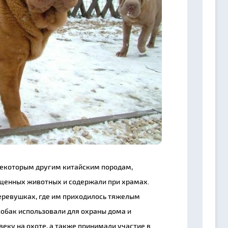
 некоторым другим китайским породам,
ященных животных и содержали при храмах.
деревушках, где им приходилось тяжелым
собак использовали для охраны дома и
еку на охоте, а также принимали участие в