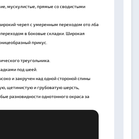
кие, мускулистые, прямые со сводистыми
широкий череп с умеренным переходом ото лба
с переходом в боковые складки. Широкая
жницеобразный прикус.
фического треугольника.
ладками под шеей.
ысоко и закручен над одной стороной спины
ю, щетинистую и грубоватую шерсть,
бые разновидности однотонного окраса за