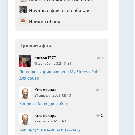
Научные факты о собаках
Найди собаку
Прямой эфир
muzaa1377
1
11 декабря 2025, 11:31
Появилось приложение «My Fitness Pal»
для собак
Kosinskaya
4
21 апреля 2021, 09:10
Капли от блох для собак
Kosinskaya
2
7 апреля 2021, 14:11
Как приучить щенка к туалету