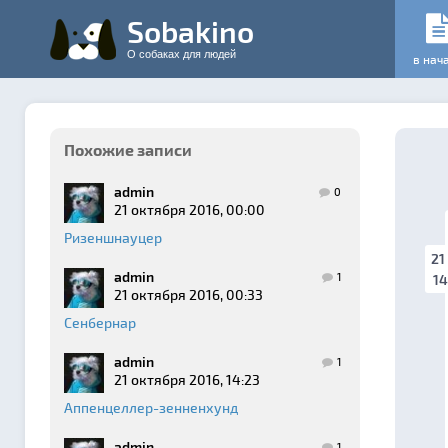
Sobakino
О собаках для людей
в нач
Похожие записи
admin
0
21 октября 2016, 00:00
Ризеншнауцер
21
admin
1
14
21 октября 2016, 00:33
Сенбернар
admin
1
21 октября 2016, 14:23
Аппенцеллер-зенненхунд
admin
1