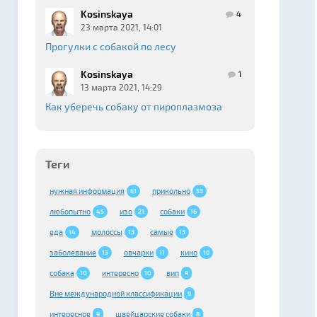
Kosinskaya
4
23 марта 2021, 14:01
Прогулки с собакой по лесу
Kosinskaya
1
13 марта 2021, 14:29
Как уберечь собаку от пироплазмоза
Теги
нужная информация
прикольно
61
53
любопытно
изо
собаки
45
21
16
еда
молоссы
самые
14
13
13
заболевание
овчарки
кино
13
11
10
собака
интересно
вип
10
10
9
Вне международной классификации
9
интересное
швейцарские cобаки
9
8