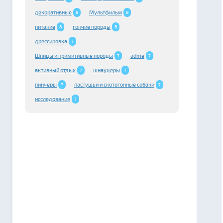
декоративные
Мультфильм
8
8
питание
гончие породы
8
8
дрессировка
7
Шпицы и примитивные породы
adme
7
7
активный отдых
шнауцеры
7
7
пинчеры
пастушьи и скотогонные собаки
7
7
исследование
7