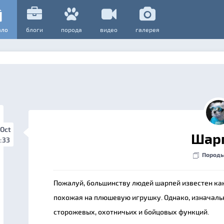
ало
блоги
порода
видео
галерея
 Oct
Шар
:33
Породы
Пожалуй, большинству людей шарпей известен как
похожая на плюшевую игрушку. Однако, изначаль
сторожевых, охотничьих и бойцовых функций.