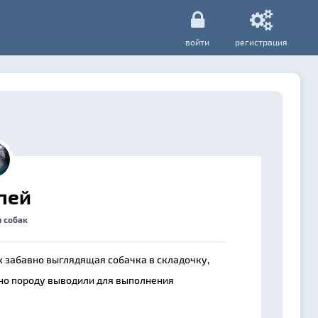
войти
регистрация
пей
 собак
 забавно выглядящая собачка в складочку,
но породу выводили для выполнения