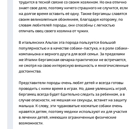
трудится в тесной связке со своим хозяином. Но она отлично
знает свое дело, поэтому ничего страшного не случится, если
на долгое время оставить её одну. Также бергамцы славятся
своим великолепным обонянием, благодаря которому, по
словам любителей породы, они способны с легкостью
отличать овец своего хозяина от чужих.
В итальянских Альпах эта порода пользуется большой
популярностью и в качестве собаки-пастуха, и в роли собаки-
компаньона и верного друга для всей семьи. За пределами
же Италии бергамская овчарка практически не встречается,
не смотря на свою интересную внешность и многочисленные
достоинства.
Представители породы очень любят детей и всегда готовы
проводить с ними время в играх. Но, даже увлекшись игрой,
бергамец всегда будет бдительно следить за ребенком, а в
случае опасности, не мешкая ни секунды, встанет на защиту
малыша. К слову, эти чудаковатые косматые собаки очень
нравятся детям, поэтому медики используют их для участия
в лечении детей, имеющих ограниченные физические
возможности.