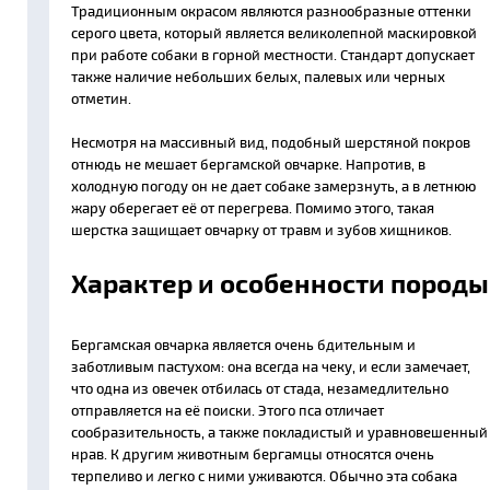
Традиционным окрасом являются разнообразные оттенки
серого цвета, который является великолепной маскировкой
при работе собаки в горной местности. Стандарт допускает
также наличие небольших белых, палевых или черных
отметин.
Несмотря на массивный вид, подобный шерстяной покров
отнюдь не мешает бергамской овчарке. Напротив, в
холодную погоду он не дает собаке замерзнуть, а в летнюю
жару оберегает её от перегрева. Помимо этого, такая
шерстка защищает овчарку от травм и зубов хищников.
Характер и особенности породы
Бергамская овчарка является очень бдительным и
заботливым пастухом: она всегда на чеку, и если замечает,
что одна из овечек отбилась от стада, незамедлительно
отправляется на её поиски. Этого пса отличает
сообразительность, а также покладистый и уравновешенный
нрав. К другим животным бергамцы относятся очень
терпеливо и легко с ними уживаются. Обычно эта собака