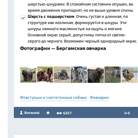
шерстью-шнурами. В спокойном состоянии опущен, во
время движения приподнят, но не выше уровня спины.
Шерсть с подшерстком
. Очень густая и длинная, по
структуре как козлиная, формируется в шнуры. Эти
шнуры немного маслянистые на ощупь и мягкие.
Основной окрас серый, допустимы пятна от светло-
серого до черного. Возможен черный однородный окрас.
Фотографии — Бергамская овчарка
пастушьи и скотогонные собаки
овчарки
Виталий
6257
0