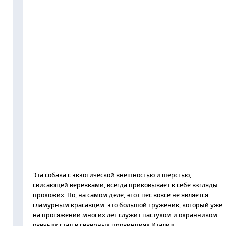
Эта собака с экзотической внешностью и шерстью,
свисающей веревками, всегда приковывает к себе взгляды
прохожих. Но, на самом деле, этот пес вовсе не является
гламурным красавцем: это большой труженик, который уже
на протяжении многих лет служит пастухом и охранником
овечьих стад в северных провинциях Италии.