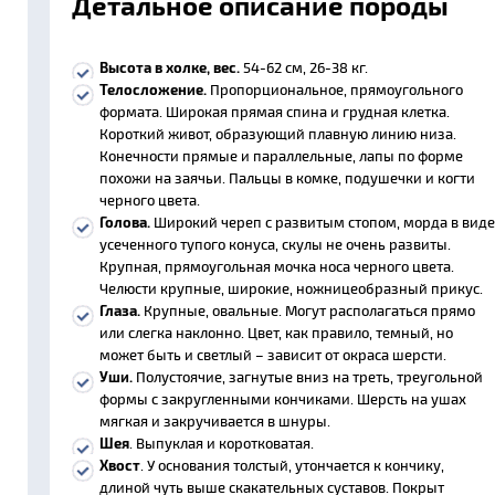
Детальное описание породы
Высота в холке, вес.
54-62 см, 26-38 кг.
Телосложение.
Пропорциональное, прямоугольного
формата. Широкая прямая спина и грудная клетка.
Короткий живот, образующий плавную линию низа.
Конечности прямые и параллельные, лапы по форме
похожи на заячьи. Пальцы в комке, подушечки и когти
черного цвета.
Голова.
Широкий череп с развитым стопом, морда в виде
усеченного тупого конуса, скулы не очень развиты.
Крупная, прямоугольная мочка носа черного цвета.
Челюсти крупные, широкие, ножницеобразный прикус.
Глаза.
Крупные, овальные. Могут располагаться прямо
или слегка наклонно. Цвет, как правило, темный, но
может быть и светлый – зависит от окраса шерсти.
Уши.
Полустоячие, загнутые вниз на треть, треугольной
формы с закругленными кончиками. Шерсть на ушах
мягкая и закручивается в шнуры.
Шея
. Выпуклая и коротковатая.
Хвост
. У основания толстый, утончается к кончику,
длиной чуть выше скакательных суставов. Покрыт