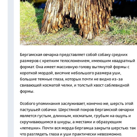
Бергамская овчарка представляет собой собаку средних
размеров с крепким телосложением, имеющим квадратный
формат. Она имеет массивную голову вытянутой формы с
короткой мордой, висячие небольшого размера уши,
большие темные глаза, которых почти не видно из-за
свивающей косматой челки, и толстый хвост саблевидной
формы.
Особого упоминания заслуживает, конечно же, шерсть этой
пастушьей собачки. Шерстяной покров бергамской овчарки
является густым, длинным, косматым, грубым на ощупь и
скручивающимся в шнуры, а местами и образующим
«лепешки». Почти вся морда бергамца закрыта шерстью: так
что разглядеть глаза и уши практически невозможно.